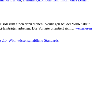
rmelles Lernen
,
Handlungskompetenzen
,
informelles Lernen
,
te soll zum einen dazu dienen, Neulingen bei der Wiki-Arbeit
Vorlage
i-Einträgen arbeiten. Die Vorlage orientiert sich…
weiterlesen
für
Wiki-
 2.0
,
Wiki
,
wissenschaftliche Standards
Einträge