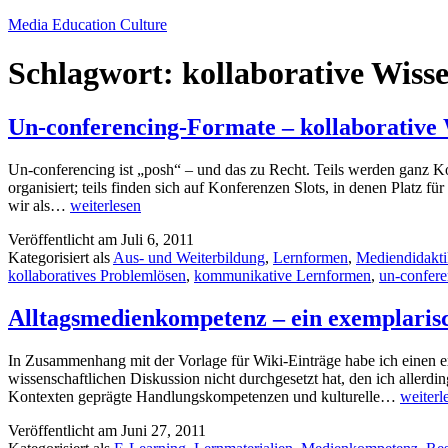
Zum
Media Education Culture
Inhalt
springen
Schlagwort:
kollaborative Wiss
Un-conferencing-Formate – kollaborative
Un-conferencing ist „posh“ – und das zu Recht. Teils werden ganz K
organisiert; teils finden sich auf Konferenzen Slots, in denen Platz
Un-
wir als…
weiterlesen
conferencing-
Veröffentlicht am
Juli 6, 2011
Formate
Kategorisiert als
Aus- und Weiterbildung
,
Lernformen
,
Mediendidakti
–
kollaboratives Problemlösen
,
kommunikative Lernformen
,
un-confere
kollaborative
Wissensarbeit
und
Alltagsmedienkompetenz – ein exemplaris
kommunikative
Lernformen
In Zusammenhang mit der Vorlage für Wiki-Einträge habe ich einen ex
wissenschaftlichen Diskussion nicht durchgesetzt hat, den ich allerd
Alltag
Kontexten geprägte Handlungskompetenzen und kulturelle…
weiterl
–
Veröffentlicht am
Juni 27, 2011
ein