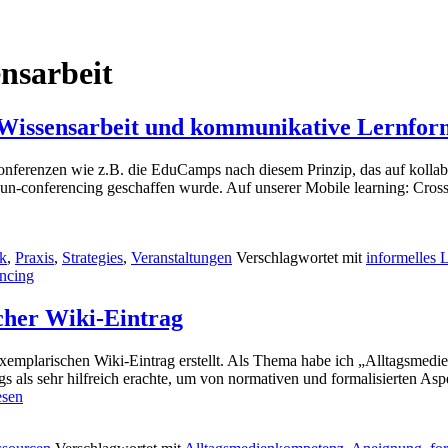
ensarbeit
 Wissensarbeit und kommunikative Lernfo
onferenzen wie z.B. die EduCamps nach diesem Prinzip, das auf kollab
 für un-conferencing geschaffen wurde. Auf unserer Mobile learning: C
k
,
Praxis
,
Strategies
,
Veranstaltungen
Verschlagwortet mit
informelles 
ncing
cher Wiki-Eintrag
emplarischen Wiki-Eintrag erstellt. Als Thema habe ich „Alltagsmedien
ings als sehr hilfreich erachte, um von normativen und formalisierten 
smedienkompetenz
esen