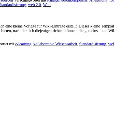
sourcen
Verschlagwortet mit
Alltagsmedienkompetenz
,
Aneignung
,
fo
rischer
Standardisierung
,
web 2.0
,
Wiki
ch eine kleine Vorlage für Wiki-Einträge erstellt. Dieses kleine Templa
bieten, nach der sich diejenigen richten können, die gemeinsam an Wik
ortet mit
e-learning
,
kollaborative Wissensarbeit
,
Standardisierung
,
web