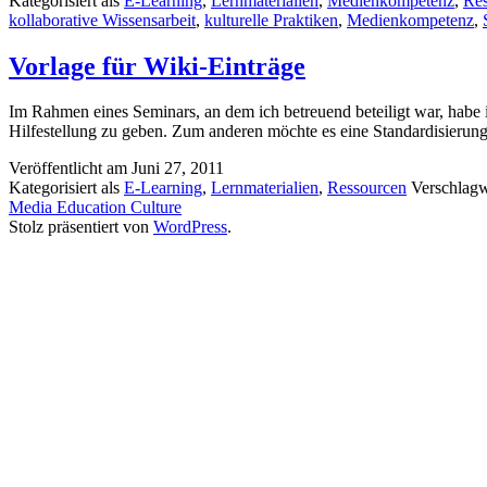
Kategorisiert als
E-Learning
,
Lernmaterialien
,
Medienkompetenz
,
Res
exempla
kollaborative Wissensarbeit
,
kulturelle Praktiken
,
Medienkompetenz
,
Wiki-
Eintrag
Vorlage für Wiki-Einträge
Im Rahmen eines Seminars, an dem ich betreuend beteiligt war, habe i
Hilfestellung zu geben. Zum anderen möchte es eine Standardisierung 
Veröffentlicht am
Juni 27, 2011
Kategorisiert als
E-Learning
,
Lernmaterialien
,
Ressourcen
Verschlagw
Media Education Culture
Stolz präsentiert von
WordPress
.