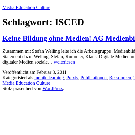
Zum
Media Education Culture
Inhalt
springen
Schlagwort:
ISCED
Keine Bildung ohne Medien! AG Medienbil
Zusammen mit Stefan Welling leite ich die Arbeitsgruppe ‚Medienbi
Statement dazu: Welling, Stefan; Rummler, Klaus: Digitale Medien un
Keine
digitaler Medien soziale…
weiterlesen
Bildung
Veröffentlicht am
Februar 8, 2011
ohne
Kategorisiert als
mobile learning
,
Praxis
,
Publikationen
,
Ressourcen
,
Medien!
Media Education Culture
AG
Stolz präsentiert von
WordPress
.
Medienbildung
und
soziale
Ungleichheit