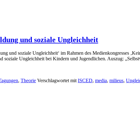
dung und soziale Ungleichheit
ldung und soziale Ungleichheit‘ im Rahmen des Medienkongresses ‚Kei
d soziale Ungleichheit bei Kindern und Jugendlichen. Auszug: „Selbstve
Tagungen
,
Theorie
Verschlagwortet mit
ISCED
,
media
,
milieus
,
Unglei